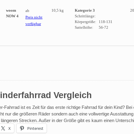
woom
10,5 kg
Kategorie 3
20
ab
NOW 4
Schrittlänge:
Preis nicht
Körpergröße:
118-131
verfügbar
Sattelhöhe:
56-72
Kinderfahrrad Vergleich
Fahrrad ist es Zeit für das erste richtige Fahrrad für dein Kind? Be
cht nur die größeren Räder sondern auch eine vollwertige Ausstattung
ängeren Strecken. Außer in der Größe gibt es kaum einen Untersch
X
Pinterest