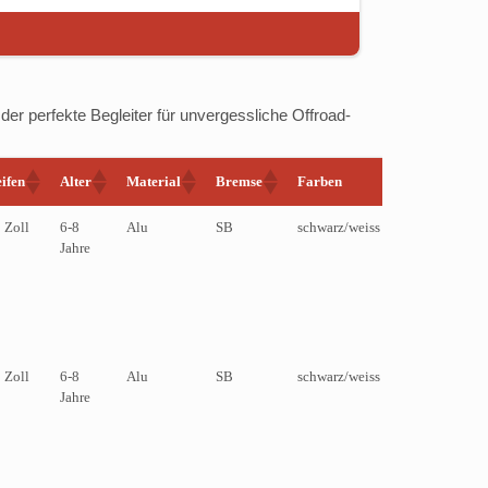
der perfekte Begleiter für unvergessliche Offroad-
ifen
Alter
Material
Bremse
Farben
Ständer
 Zoll
6-8
Alu
SB
schwarz/weiss
Jahre
 Zoll
6-8
Alu
SB
schwarz/weiss
Jahre