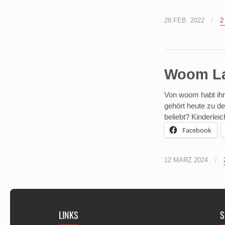
/
28 FEB. 2022
2
Woom La
Von woom habt ihr
gehört heute zu d
beliebt? Kinderlei
Facebook
/
12 MÄRZ 2024
LINKS
S