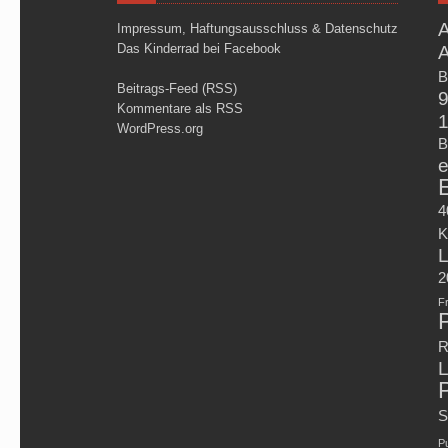
Impressum, Haftungsausschluss & Datenschutz
Das Kinderrad bei Facebook
B
Beitrags-Feed (RSS)
Kommentare als RSS
WordPress.org
B
e
4
K
2
Fr
R
L
S
P