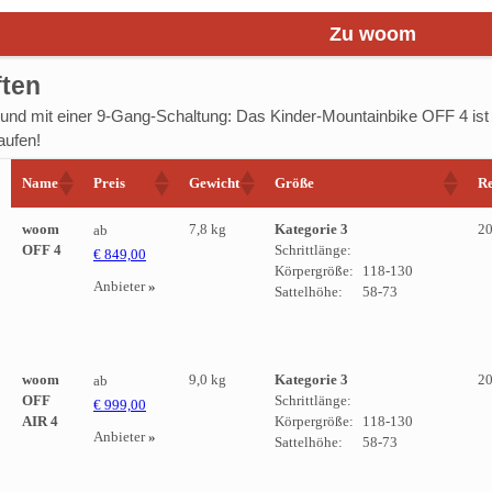
Zu woom
ften
t und mit einer 9-Gang-Schaltung: Das Kinder-Mountainbike OFF 4 ist 
aufen!
Name
Preis
Gewicht
Größe
Re
woom
7,8 kg
Kategorie 3
20
ab
OFF 4
Schrittlänge:
€ 849,00
Körpergröße:
118-130
Anbieter
»
Sattelhöhe:
58-73
woom
9,0 kg
Kategorie 3
20
ab
OFF
Schrittlänge:
€ 999,00
AIR 4
Körpergröße:
118-130
Anbieter
»
Sattelhöhe:
58-73