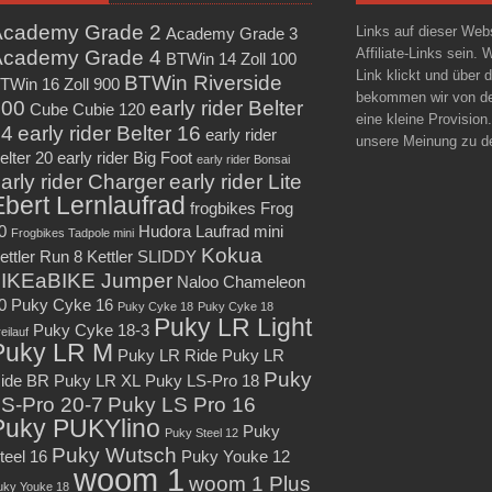
Academy Grade 2
Links auf dieser We
Academy Grade 3
Academy Grade 4
Affiliate-Links sein. 
BTWin 14 Zoll 100
Link klickt und über 
BTWin Riverside
TWin 16 Zoll 900
bekommen wir von de
900
early rider Belter
Cube Cubie 120
eine kleine Provision
14
early rider Belter 16
early rider
unsere Meinung zu de
elter 20
early rider Big Foot
early rider Bonsai
arly rider Charger
early rider Lite
Ebert Lernlaufrad
frogbikes Frog
0
Hudora Laufrad mini
Frogbikes Tadpole mini
Kokua
ettler Run 8
Kettler SLIDDY
LIKEaBIKE Jumper
Naloo Chameleon
0
Puky Cyke 16
Puky Cyke 18
Puky Cyke 18
Puky LR Light
Puky Cyke 18-3
eilauf
Puky LR M
Puky LR Ride
Puky LR
Puky
ide BR
Puky LR XL
Puky LS-Pro 18
S-Pro 20-7
Puky LS Pro 16
Puky PUKYlino
Puky
Puky Steel 12
Puky Wutsch
teel 16
Puky Youke 12
woom 1
woom 1 Plus
uky Youke 18