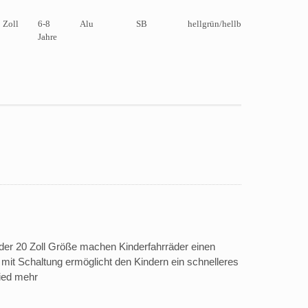
 Zoll
6-8
Alu
SB
hellgrün/hellblau
ja
Jahre
i der 20 Zoll Größe machen Kinderfahrräder einen
 mit Schaltung ermöglicht den Kindern ein schnelleres
ied mehr