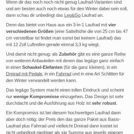
Wenn dir das noch noch nicht genug Laufrad-Varianten sind
und am besten auch noch etwas für den Winter dabei sein soll,
dann schau dir unbedingt das
Leg&Go
Laufrad an.
Denn das bietet von Haus aus ein 3-in-1 Laufrad mit
vier
verschiedenen Größen
(eine Sattelhöhe die von 25 cm bis 47
cm verstellbar ist findet man sonst bei keinem Laufrad) das
mit 12 Zoll Luftreifen gerade einmal 3,3 kg wiegt.
Und damit nicht genug: als
Zubehör
gibt es eine ganze Reihe
von weiteren Anbauteilen mit denen das leg&go ganz einfach
in einen
Schaukel-Elefanten
(für die ganz kleinen), in ein
Dreirad mit Pedale
, in ein
Fahrrad
und in eine Art Schlitten für
den Winter verwandelt werden kann.
Das leg&go System macht einen tollen Eindruck und scheint
nur
wenige Kompromisse
einzugehen. Das Design ist sehr
durchdacht und die Ausführung aus Holz ist
sehr robust
.
Ein Kompromiss ist bei diesem hochwertigen Laufrad dann
aber doch nötig: der Preis den das ganze Paket aus Basis-
Laufrad plus Fahrrad und vielleicht Dreirad dann kostet ist
nicht unbedingt niedriger als sie Summe aus jeweils eigenen