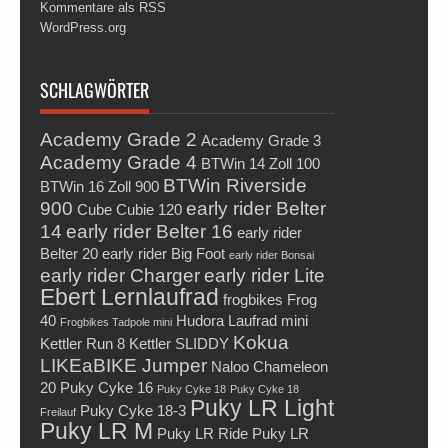
Kommentare als RSS
WordPress.org
SCHLAGWÖRTER
Academy Grade 2
Academy Grade 3
Academy Grade 4
BTWin 14 Zoll 100
BTWin Riverside
BTWin 16 Zoll 900
900
early rider Belter
Cube Cubie 120
14
early rider Belter 16
early rider
Belter 20
early rider Big Foot
early rider Bonsai
early rider Charger
early rider Lite
Ebert Lernlaufrad
frogbikes Frog
40
Hudora Laufrad mini
Frogbikes Tadpole mini
Kokua
Kettler Run 8
Kettler SLIDDY
LIKEaBIKE Jumper
Naloo Chameleon
20
Puky Cyke 16
Puky Cyke 18
Puky Cyke 18
Puky LR Light
Puky Cyke 18-3
Freilauf
Puky LR M
Puky LR Ride
Puky LR