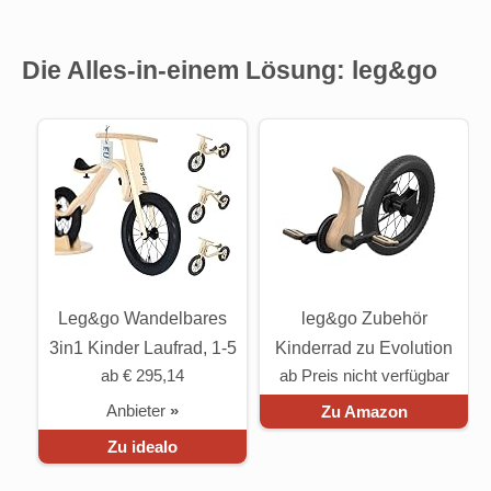
Die Alles-in-einem Lösung: leg&go
Leg&go Wandelbares
leg&go Zubehör
3in1 Kinder Laufrad, 1-5
Kinderrad zu Evolution
ab € 295,14
ab Preis nicht verfügbar
Jahre
3in1 Laufrad 3-6 Jahre
Anbieter
»
Zu Amazon
Zu idealo