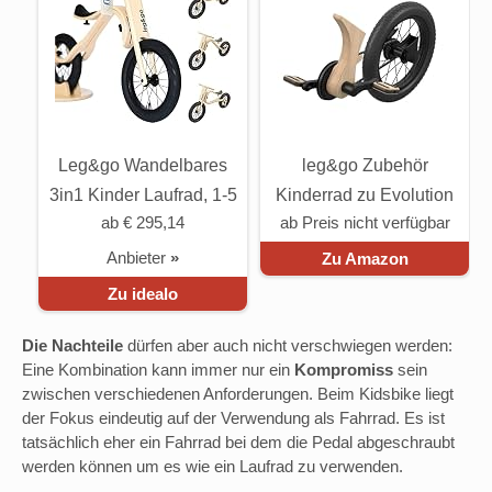
Leg&go Wandelbares
leg&go Zubehör
3in1 Kinder Laufrad, 1-5
Kinderrad zu Evolution
ab € 295,14
ab Preis nicht verfügbar
Jahre
3in1 Laufrad 3-6 Jahre
Anbieter
»
Zu Amazon
Zu idealo
Die Nachteile
dürfen aber auch nicht verschwiegen werden:
Eine Kombination kann immer nur ein
Kompromiss
sein
zwischen verschiedenen Anforderungen. Beim Kidsbike liegt
der Fokus eindeutig auf der Verwendung als Fahrrad. Es ist
tatsächlich eher ein Fahrrad bei dem die Pedal abgeschraubt
werden können um es wie ein Laufrad zu verwenden.