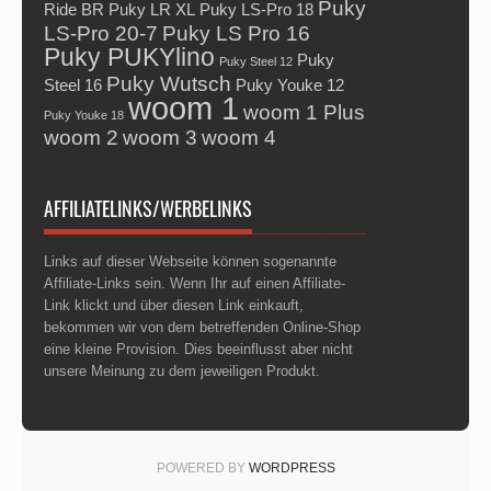
Puky
Ride BR
Puky LR XL
Puky LS-Pro 18
LS-Pro 20-7
Puky LS Pro 16
Puky PUKYlino
Puky
Puky Steel 12
Puky Wutsch
Steel 16
Puky Youke 12
woom 1
woom 1 Plus
Puky Youke 18
woom 2
woom 3
woom 4
AFFILIATELINKS/WERBELINKS
Links auf dieser Webseite können sogenannte
Affiliate-Links sein. Wenn Ihr auf einen Affiliate-
Link klickt und über diesen Link einkauft,
bekommen wir von dem betreffenden Online-Shop
eine kleine Provision. Dies beeinflusst aber nicht
unsere Meinung zu dem jeweiligen Produkt.
POWERED BY
WORDPRESS