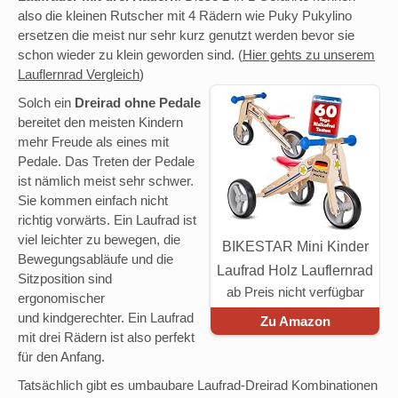
also die kleinen Rutscher mit 4 Rädern wie Puky Pukylino
ersetzen die meist nur sehr kurz genutzt werden bevor sie
schon wieder zu klein geworden sind. (
Hier gehts zu unserem
Lauflernrad Vergleich
)
Solch ein
Dreirad ohne Pedale
bereitet den meisten Kindern
mehr Freude als eines mit
Pedale. Das Treten der Pedale
ist nämlich meist sehr schwer.
Sie kommen einfach nicht
richtig vorwärts. Ein Laufrad ist
viel leichter zu bewegen, die
BIKESTAR Mini Kinder
Bewegungsabläufe und die
Laufrad Holz Lauflernrad
Sitzposition sind
ab Preis nicht verfügbar
mit drei Rädern für
ergonomischer
und kindgerechter. Ein Laufrad
Jungen und Mädchen ab
Zu Amazon
mit drei Rädern ist also perfekt
1 – 1,5 Jahre ★ 2 in 1
für den Anfang.
Kinderlaufrad ★ Kleiner
Tatsächlich gibt es umbaubare Laufrad-Dreirad Kombinationen
Sheriff